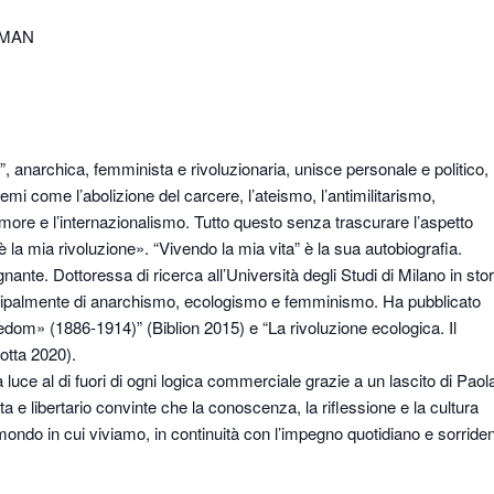
LDMAN
 anarchica, femminista e rivoluzionaria, unisce personale e politico,
su temi come l’abolizione del carcere, l’ateismo, l’antimilitarismo,
 amore e l’internazionalismo. Tutto questo senza trascurare l’aspetto
 la mia rivoluzione». “Vivendo la mia vita” è la sua autobiografia.
nante. Dottoressa di ricerca all’Università degli Studi di Milano in stor
ncipalmente di anarchismo, ecologismo e femminismo. Ha pubblicato
edom» (1886-1914)” (Biblion 2015) e “La rivoluzione ecologica. Il
otta 2020).
luce al di fuori di ogni logica commerciale grazie a un lascito di Paol
 e libertario convinte che la conoscenza, la riflessione e la cultura
ondo in cui viviamo, in continuità con l’impegno quotidiano e sorride