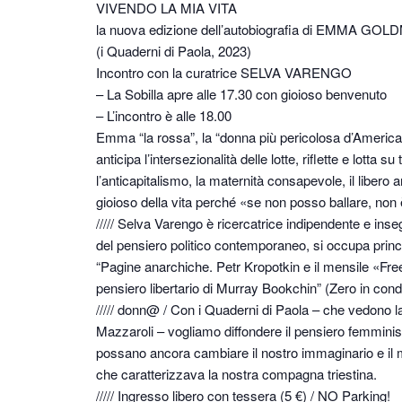
VIVENDO LA MIA VITA
la nuova edizione dell’autobiografia di EMMA GO
(i Quaderni di Paola, 2023)
Incontro con la curatrice SELVA VARENGO
– La Sobilla apre alle 17.30 con gioioso benvenuto
– L’incontro è alle 18.00
Emma “la rossa”, la “donna più pericolosa d’America”,
anticipa l’intersezionalità delle lotte, riflette e lotta 
l’anticapitalismo, la maternità consapevole, il libero
gioioso della vita perché «se non posso ballare, non è
///// Selva Varengo è ricercatrice indipendente e inseg
del pensiero politico contemporaneo, si occupa pri
“Pagine anarchiche. Petr Kropotkin e il mensile «Fre
pensiero libertario di Murray Bookchin” (Zero in cond
///// donn@ / Con i Quaderni di Paola – che vedono la 
Mazzaroli – vogliamo diffondere il pensiero femminista
possano ancora cambiare il nostro immaginario e il m
che caratterizzava la nostra compagna triestina.
///// Ingresso libero con tessera (5 €) / NO Parking!