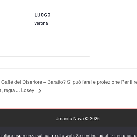
LUOGO
verona
 Caffé del Disertore – Baratto? Si può fare! e proiezione Per il r
ia, regia J. Losey
Umanità Nova © 2026
Settimanale anarchico fondato nel 1920 da Errico Malatest
 migliore esperienza sul nostro sito web. Se continui ad utilizzare questo 