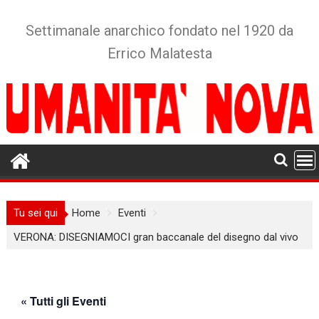
Skip
to
Settimanale anarchico fondato nel 1920 da
content
Errico Malatesta
Tu sei qui
Home
Eventi
VERONA: DISEGNIAMOCI gran baccanale del disegno dal vivo
« Tutti gli Eventi