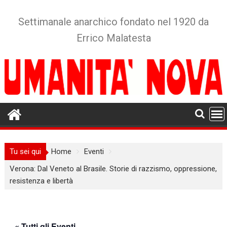
Skip
to
Settimanale anarchico fondato nel 1920 da
content
Errico Malatesta
Tu sei qui
Home
Eventi
Verona: Dal Veneto al Brasile. Storie di razzismo, oppressione,
resistenza e libertà
« Tutti gli Eventi