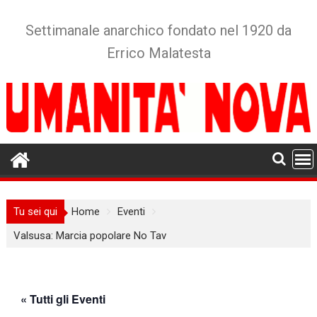
Skip
to
Settimanale anarchico fondato nel 1920 da
content
Errico Malatesta
Tu sei qui
Home
Eventi
Valsusa: Marcia popolare No Tav
« Tutti gli Eventi