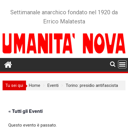
Skip
to
Settimanale anarchico fondato nel 1920 da
content
Errico Malatesta
Tu sei qui
Home
Eventi
Torino: presidio antifascista
« Tutti gli Eventi
Questo evento è passato.