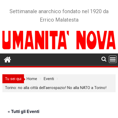
Skip
to
Settimanale anarchico fondato nel 1920 da
content
Errico Malatesta
Tu sei qui
Home
Eventi
Torino: no alla città dell’aerospazio! No alla NATO a Torino!
« Tutti gli Eventi