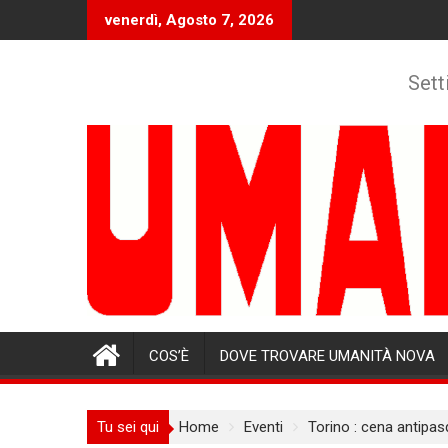
Skip
venerdì, Agosto 7, 2026
to
content
Sett
COS’È
DOVE TROVARE UMANITÀ NOVA
Tu sei qui
Home
Eventi
Torino : cena antipas