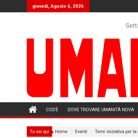
Skip
giovedì, Agosto 6, 2026
to
content
Sett
COS’È
DOVE TROVARE UMANITÀ NOVA
Tu sei qui
Home
Eventi
Terni: iniziativa per 