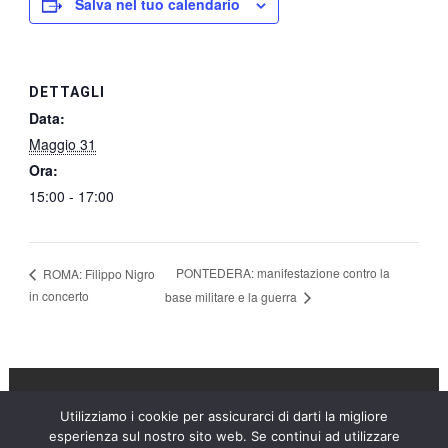
Salva nel tuo calendario
DETTAGLI
Data:
Maggio 31
Ora:
15:00 - 17:00
PONTEDERA: manifestazione contro la
ROMA: Filippo Nigro
in concerto
base militare e la guerra
Utilizziamo i cookie per assicurarci di darti la migliore
Umanità Nova © 2026
esperienza sul nostro sito web. Se continui ad utilizzare