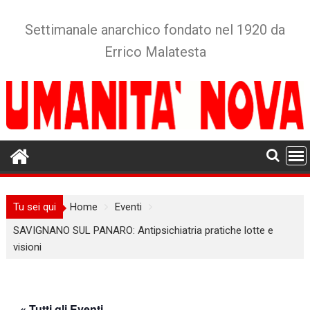
Skip
to
Settimanale anarchico fondato nel 1920 da
content
Errico Malatesta
Tu sei qui
Home
Eventi
SAVIGNANO SUL PANARO: Antipsichiatria pratiche lotte e
visioni
« Tutti gli Eventi