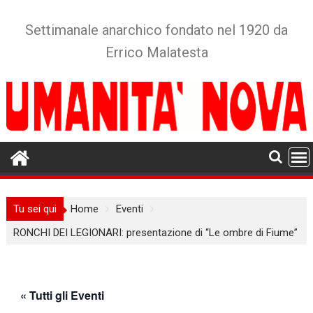
Skip
to
Settimanale anarchico fondato nel 1920 da
content
Errico Malatesta
Tu sei qui
Home
Eventi
RONCHI DEI LEGIONARI: presentazione di “Le ombre di Fiume”
« Tutti gli Eventi