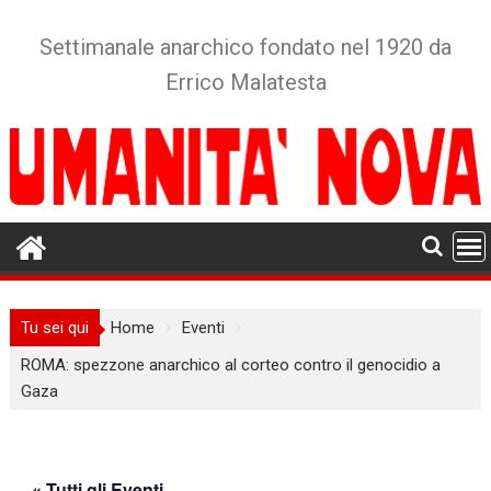
Skip
to
Settimanale anarchico fondato nel 1920 da
content
Errico Malatesta
Tu sei qui
Home
Eventi
ROMA: spezzone anarchico al corteo contro il genocidio a
Gaza
« Tutti gli Eventi