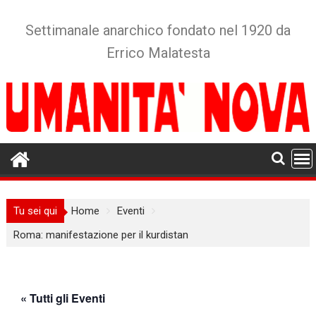
Skip
to
Settimanale anarchico fondato nel 1920 da
content
Errico Malatesta
Tu sei qui
Home
Eventi
Roma: manifestazione per il kurdistan
« Tutti gli Eventi