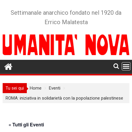
Skip
to
Settimanale anarchico fondato nel 1920 da
content
Errico Malatesta
Tu sei qui
Home
Eventi
ROMA: iniziativa in solidarietà con la popolazione palestinese
« Tutti gli Eventi