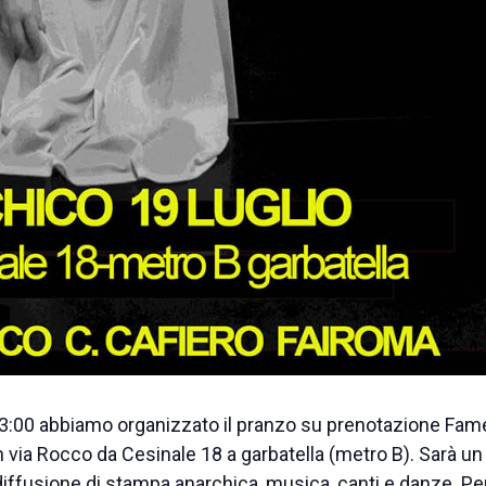
13:00 abbiamo organizzato il pranzo su prenotazione Fam
n via Rocco da Cesinale 18 a garbatella (metro B). Sarà un
diffusione di stampa anarchica, musica, canti e danze. Pe