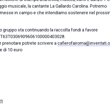
gio musicale, la cantante La Gallardo Carolina. Potremo
tive messe in campo e che intendiamo sostenere nel pross
o gruppo sta continuando la raccolta fondi a favore
BAN IT63T0306909606100000403028.
per prenotare potrete scrivere a
cafierofairoma@inventati.o
e di 10 euro
25