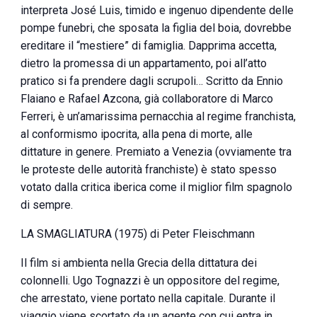
interpreta José Luis, timido e ingenuo dipendente delle
pompe funebri, che sposata la figlia del boia, dovrebbe
ereditare il “mestiere” di famiglia. Dapprima accetta,
dietro la promessa di un appartamento, poi all’atto
pratico si fa prendere dagli scrupoli… Scritto da Ennio
Flaiano e Rafael Azcona, già collaboratore di Marco
Ferreri, è un’amarissima pernacchia al regime franchista,
al conformismo ipocrita, alla pena di morte, alle
dittature in genere. Premiato a Venezia (ovviamente tra
le proteste delle autorità franchiste) è stato spesso
votato dalla critica iberica come il miglior film spagnolo
di sempre.
LA SMAGLIATURA (1975) di Peter Fleischmann
Il film si ambienta nella Grecia della dittatura dei
colonnelli. Ugo Tognazzi è un oppositore del regime,
che arrestato, viene portato nella capitale. Durante il
viaggio viene scortato da un agente con cui entra in