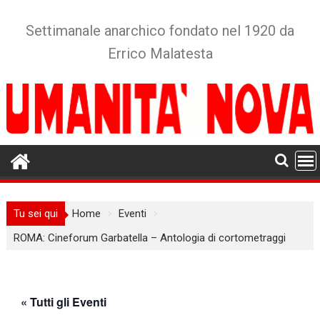
Skip
to
Settimanale anarchico fondato nel 1920 da
content
Errico Malatesta
Tu sei qui
Home
Eventi
ROMA: Cineforum Garbatella – Antologia di cortometraggi
« Tutti gli Eventi