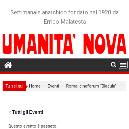
Skip
to
Settimanale anarchico fondato nel 1920 da
content
Errico Malatesta
Tu sei qui
Home
Eventi
Roma: cineforum “Blacula”
« Tutti gli Eventi
Questo evento è passato.