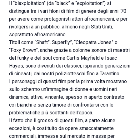
Il “blaxploitation” (da “black” e “exploitation”) si
distingue tra i vari filoni di film di genere degli anni ’70
per avere come protagonisti attori afroamericani, e per
rivolgersi a un pubblico, almeno negli Stati Uniti,
soprattutto afroamericano.
Titoli come “Shaft”, Superfly”, “Cleopatra Jones” o
“Foxy Brown”, anche grazie a colonne sonore di maestri
del funky e del soul come Curtis Mayfield e Isaac
Hayes, sono divenuti dei classici, ispirando generazioni
di cineasti, dai nostri poliziotteschi fino a Tarantino.
I personaggi di questi film per la prima volta mostrano
sullo schermo un’immagine di donne e uomini neri
dinamica, attiva, vincente, spesso in aperto contrasto
coi bianchi e senza timore di confrontarsi con le
problematiche più scottanti dell’epoca.
Il fatto che il grosso di questi film, a parte alcune
eccezioni, è costituito da opere smaccatamente
commerciali, immesse sul mercato in massa per