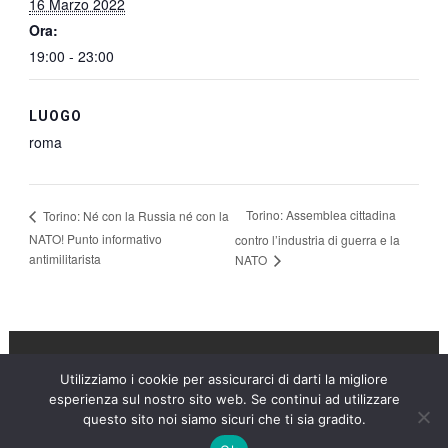
16 Marzo 2022
Ora:
19:00 - 23:00
LUOGO
roma
Torino: Assemblea cittadina
Torino: Né con la Russia né con la
NATO! Punto informativo
contro l’industria di guerra e la
antimilitarista
NATO
Utilizziamo i cookie per assicurarci di darti la migliore
Umanità Nova © 2026
esperienza sul nostro sito web. Se continui ad utilizzare
questo sito noi siamo sicuri che ti sia gradito.
Settimanale anarchico fondato nel 1920 da Errico Malatesta