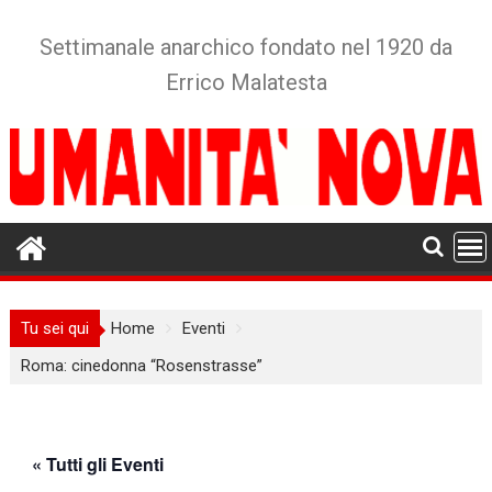
Skip
to
Settimanale anarchico fondato nel 1920 da
content
Errico Malatesta
Tu sei qui
Home
Eventi
Roma: cinedonna “Rosenstrasse”
« Tutti gli Eventi