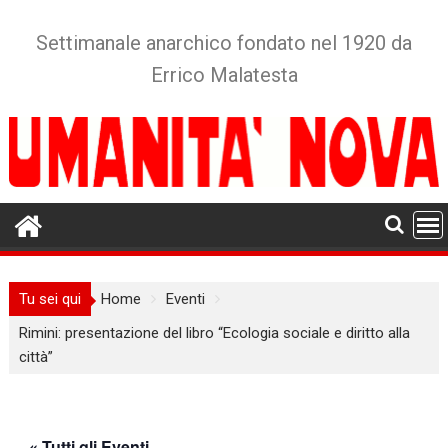
Skip
to
Settimanale anarchico fondato nel 1920 da
content
Errico Malatesta
Tu sei qui
Home
Eventi
Rimini: presentazione del libro “Ecologia sociale e diritto alla
città”
« Tutti gli Eventi