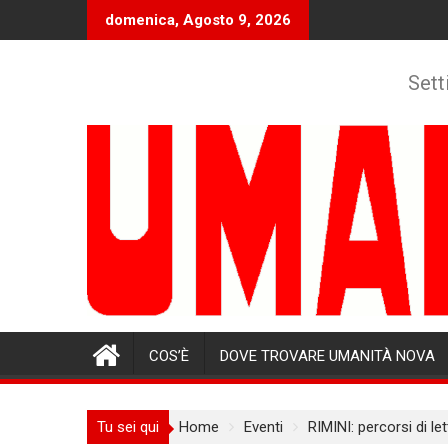
Skip
domenica, Agosto 9, 2026
to
content
Sett
COS’È
DOVE TROVARE UMANITÀ NOVA
Tu sei qui
Home
Eventi
RIMINI: percorsi di let