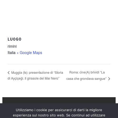
LUOGO
rimini
Italia
+ Google Maps
Roma: cine(A) brividi “La
Muggia (ts): presentazione di “Storia
di Ayçiçeǧi. Il girasole del Mar Nero”
casa che grondava sangue”
Utilizziamo i cookie per assicurarci di darti la migliore
Umanità Nova © 2026
esperienza sul nostro sito web. Se continui ad utilizzare