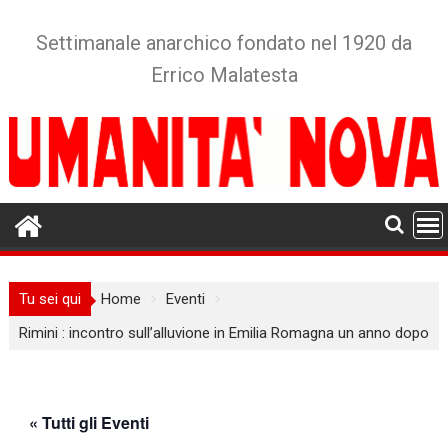
Skip
to
Settimanale anarchico fondato nel 1920 da
content
Errico Malatesta
Tu sei qui
Home
Eventi
Rimini : incontro sull’alluvione in Emilia Romagna un anno dopo
« Tutti gli Eventi