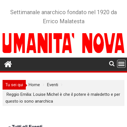
Skip
to
Settimanale anarchico fondato nel 1920 da
content
Errico Malatesta
Tu sei qui
Home
Eventi
Reggio Emilia: Louise Michel è che il potere è maledetto e per
questo io sono anarchica
« Tutti gli Eventi