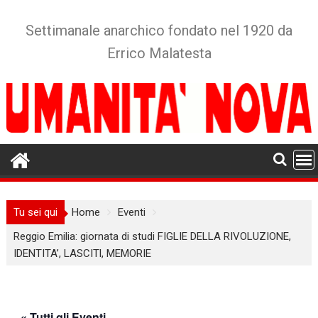
Skip
to
Settimanale anarchico fondato nel 1920 da
content
Errico Malatesta
Tu sei qui
Home
Eventi
Reggio Emilia: giornata di studi FIGLIE DELLA RIVOLUZIONE,
IDENTITA’, LASCITl, MEMORIE
« Tutti gli Eventi