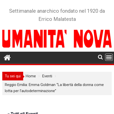
Skip
to
Settimanale anarchico fondato nel 1920 da
content
Errico Malatesta
Tu sei qui
Home
Eventi
Reggio Emilia: Emma Goldman “La libertà della donna come
lotta per l’autodeterminazione”
« Tutti gli Eventi