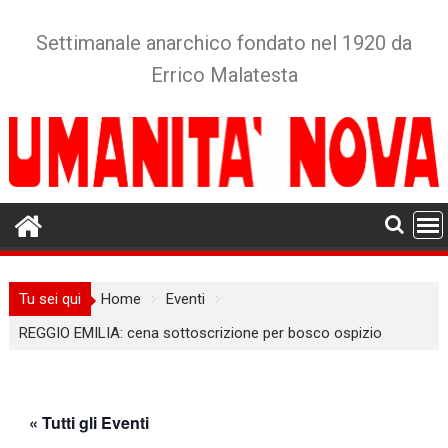
Skip
to
Settimanale anarchico fondato nel 1920 da
content
Errico Malatesta
Tu sei qui
Home
Eventi
REGGIO EMILIA: cena sottoscrizione per bosco ospizio
« Tutti gli Eventi