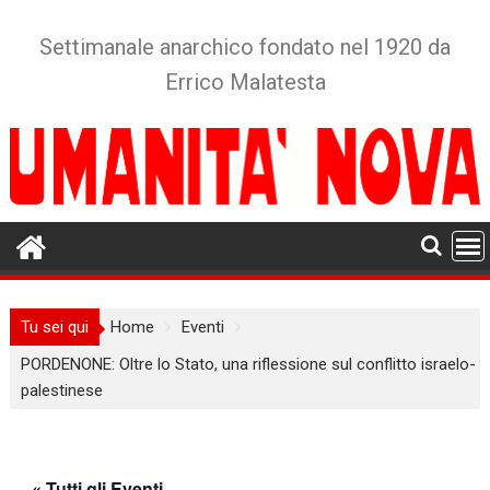
Skip
to
Settimanale anarchico fondato nel 1920 da
content
Errico Malatesta
Tu sei qui
Home
Eventi
PORDENONE: Oltre lo Stato, una riflessione sul conflitto israelo-
palestinese
« Tutti gli Eventi