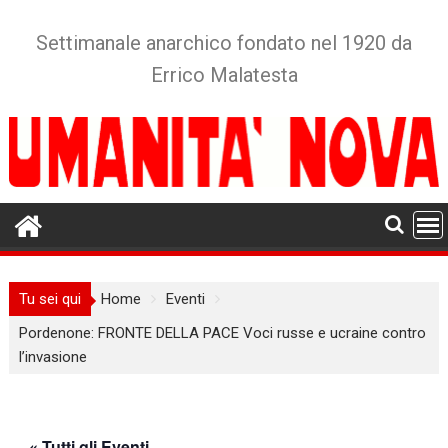
Skip
to
Settimanale anarchico fondato nel 1920 da
content
Errico Malatesta
Tu sei qui
Home
Eventi
Pordenone: FRONTE DELLA PACE Voci russe e ucraine contro
l’invasione
« Tutti gli Eventi