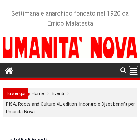
Skip
to
Settimanale anarchico fondato nel 1920 da
content
Errico Malatesta
Tu sei qui
Home
Eventi
PISA: Roots and Culture XL edition. Incontro e Djset benefit per
Umanità Nova
« Tutti gli Eventi