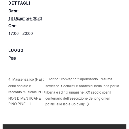
DETTAGLI
Data:
18 Dicembre 2023
Ora:
17:00 - 20:00
LUOGO
Pisa
Torino : convegno “Ripensando il trauma
Massenzatico (RE) :
cena sociale e
sovietico. Socialisti e anarchici nella lotta per la
racconto musicale PER
libertà e i diritti umani nel XX secolo (per il
NON DIMENTICARE
centenario dell’esecuzione dei prigionieri
PINO PINELLI
politici alle isole Solovki)”