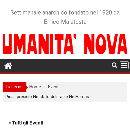
Skip
to
Settimanale anarchico fondato nel 1920 da
content
Errico Malatesta
Tu sei qui
Home
Eventi
Pisa : presidio Né stato di Israele Né Hamas
« Tutti gli Eventi