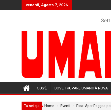
Skip
venerdì, Agosto 7, 2026
to
content
Sett
COS’È
DOVE TROVARE UMANITÀ NOVA
Tu sei qui
Home
Eventi
Pisa: AperiReggae p