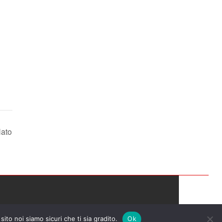
Nato
a
sito noi siamo sicuri che ti sia gradito.
Ok