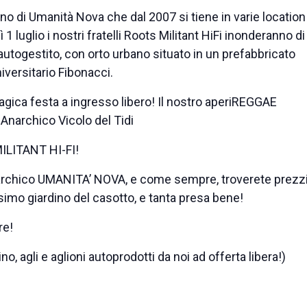
o di Umanità Nova che dal 2007 si tiene in varie location
 1 luglio i nostri fratelli Roots Militant HiFi inonderanno di
autogestito, con orto urbano situato in un prefabbricato
iversitario Fibonacci.
magica festa a ingresso libero! Il nostro aperiREGGAE
 Anarchico Vicolo del Tidi
MILITANT HI-FI!
anarchico UMANITA’ NOVA, e come sempre, troverete prezz
issimo giardino del casotto, e tanta presa bene!
re!
, agli e aglioni autoprodotti da noi ad offerta libera!)