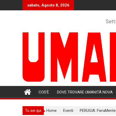
Skip
sabato, Agosto 8, 2026
to
content
Sett
COS’È
DOVE TROVARE UMANITÀ NOVA
Tu sei qui
Home
Eventi
PERUGIA: FieraMente A