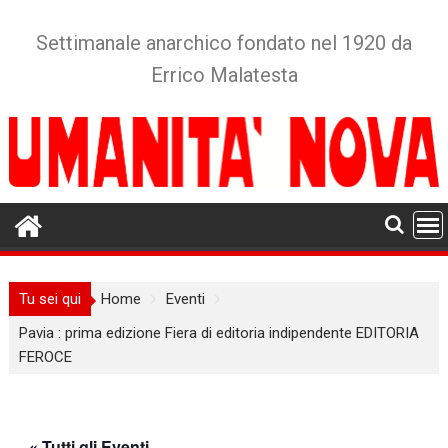
Skip
to
Settimanale anarchico fondato nel 1920 da
content
Errico Malatesta
Tu sei qui
Home
Eventi
Pavia : prima edizione Fiera di editoria indipendente EDITORIA
FEROCE
« Tutti gli Eventi