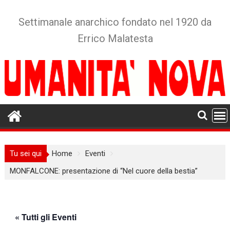
Skip
to
Settimanale anarchico fondato nel 1920 da
content
Errico Malatesta
Tu sei qui
Home
Eventi
MONFALCONE: presentazione di “Nel cuore della bestia”
« Tutti gli Eventi