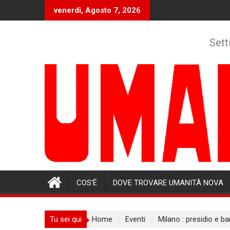
Skip
venerdì, Agosto 7, 2026
to
content
Sett
COS’È
DOVE TROVARE UMANITÀ NOVA
Tu sei qui
Home
Eventi
Milano : presidio e ba