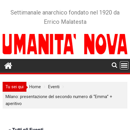
Skip
to
Settimanale anarchico fondato nel 1920 da
content
Errico Malatesta
Tu sei qui
Home
Eventi
Milano: presentazione del secondo numero di “Emma” +
aperitivo
« Tutti gli Eventi