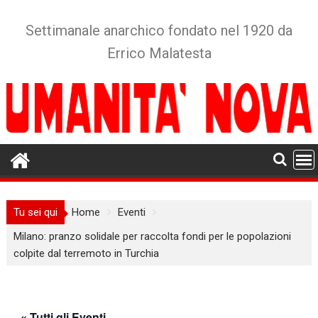
Skip
to
Settimanale anarchico fondato nel 1920 da
content
Errico Malatesta
Tu sei qui
Home
Eventi
Milano: pranzo solidale per raccolta fondi per le popolazioni
colpite dal terremoto in Turchia
« Tutti gli Eventi