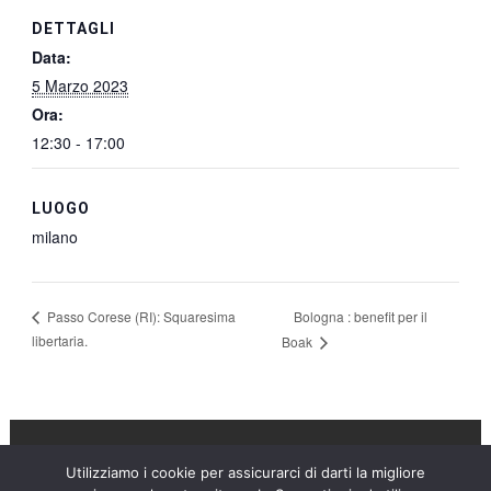
DETTAGLI
Data:
5 Marzo 2023
Ora:
12:30 - 17:00
LUOGO
milano
Bologna : benefit per il
Passo Corese (RI): Squaresima
libertaria.
Boak
Utilizziamo i cookie per assicurarci di darti la migliore
Umanità Nova © 2026