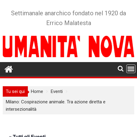
Skip
to
Settimanale anarchico fondato nel 1920 da
content
Errico Malatesta
Tu sei qui
Home
Eventi
Milano: Cospirazione animale. Tra azione diretta e
intersezionalità
« Tutti gli Eventi