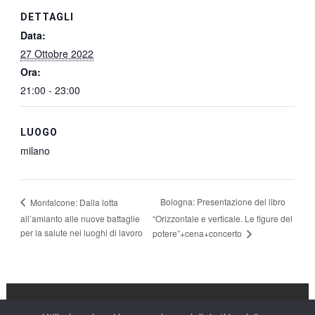
DETTAGLI
Data:
27 Ottobre 2022
Ora:
21:00 - 23:00
LUOGO
milano
Bologna: Presentazione del libro
Monfalcone: Dalla lotta
all’amianto alle nuove battaglie
“Orizzontale e verticale. Le figure del
per la salute nei luoghi di lavoro
potere”+cena+concerto