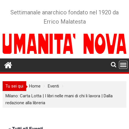
Skip
to
Settimanale anarchico fondato nel 1920 da
content
Errico Malatesta
Tu sei qui
Home
Eventi
Milano: Carta Lotta | I libri nelle mani di chi li lavora | Dalla
redazione alla libreria
« Tutti gli Eventi