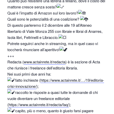
Quanto può resistere una libreria a Milano, dove il costo del
mattone cresce senza sosta?
Qual è l’impatto di Amazon sul loro lavoro?
Quali sono le potenzialità di una coalizione?
Di questo parleremo il 2 dicembre alle 19 all’Ateneo
libertario di Viale Monza 255 con libraie e librai di Anarres,
Isola libri, Feltrinelli e Libraccio.
Potrete seguirci anche in streaming, ma in quel caso vi
toccherà rinunciare all’aperitivo!
+++
Redacta (
www.actainrete.it/redacta
) è la sezione di Acta
che riunisce i freelance dell’editoria libraria.
Nei suoi primi due anni ha:
fatto inchieste (
https://www.actainrete.it/…/19/editoria-
crisi-innovazione/
);
raccolto le risposte a quasi tutte le domande di chi
vuole diventare un freelance editoriale
(
https://www.actainrete.it/redacta/faq/
);
capito, più o meno, quanto è giusto farsi pagare