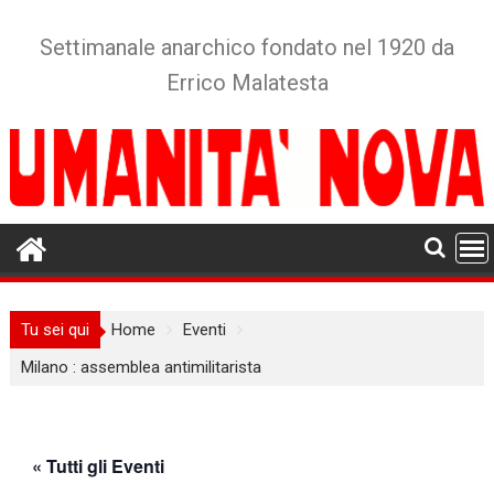
Skip
to
Settimanale anarchico fondato nel 1920 da
content
Errico Malatesta
Tu sei qui
Home
Eventi
Milano : assemblea antimilitarista
« Tutti gli Eventi