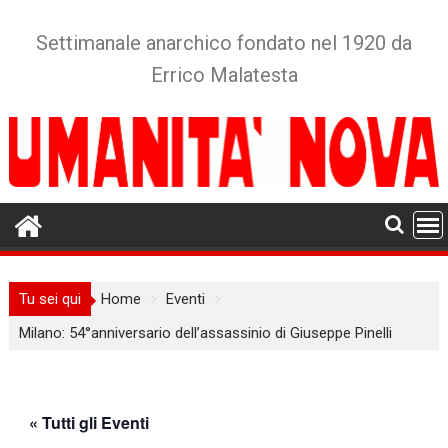
Skip
to
Settimanale anarchico fondato nel 1920 da
content
Errico Malatesta
Tu sei qui
Home
Eventi
Milano: 54°anniversario dell’assassinio di Giuseppe Pinelli
« Tutti gli Eventi