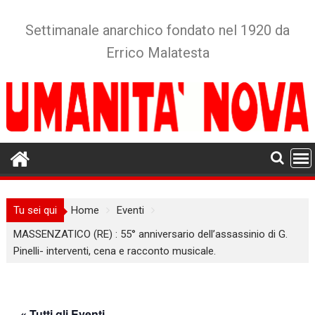
Skip
to
Settimanale anarchico fondato nel 1920 da
content
Errico Malatesta
Tu sei qui
Home
Eventi
MASSENZATICO (RE) : 55° anniversario dell’assassinio di G.
Pinelli- interventi, cena e racconto musicale.
« Tutti gli Eventi