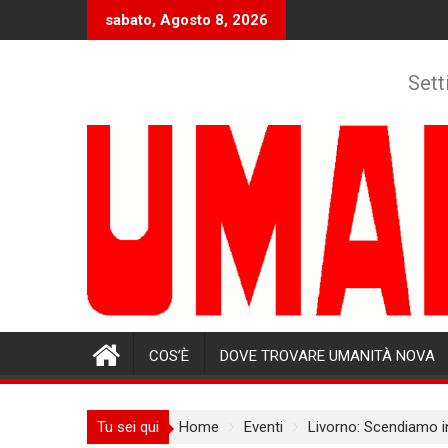
Skip
sabato, Agosto 8, 2026
to
content
Sett
COS’È
DOVE TROVARE UMANITÀ NOVA
Tu sei qui
Home
Eventi
Livorno: Scendiamo in