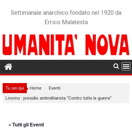
Skip
to
Settimanale anarchico fondato nel 1920 da
content
Errico Malatesta
Tu sei qui
Home
Eventi
Livorno : presidio antimilitarista “Contro tutte le guerre”
« Tutti gli Eventi