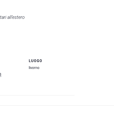
ari all’estero
LUOGO
livorno
3