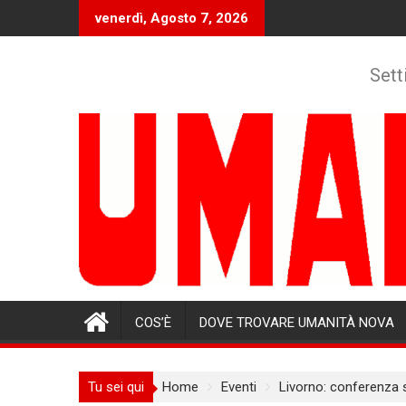
Skip
venerdì, Agosto 7, 2026
to
content
Sett
COS’È
DOVE TROVARE UMANITÀ NOVA
Tu sei qui
Home
Eventi
Livorno: conferenza 