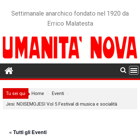
Skip
to
Settimanale anarchico fondato nel 1920 da
content
Errico Malatesta
Tu sei qui
Home
Eventi
Jesi: NOISEMOJESI Vol 5 Festival di musica e socialità
« Tutti gli Eventi