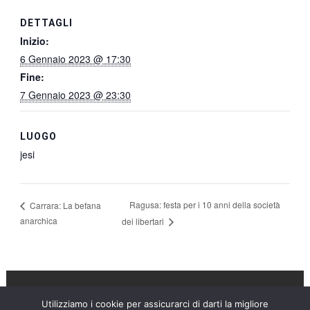
DETTAGLI
Inizio:
6 Gennaio 2023 @ 17:30
Fine:
7 Gennaio 2023 @ 23:30
LUOGO
jesi
Ragusa: festa per i 10 anni della società
Carrara: La befana
anarchica
dei libertari
Utilizziamo i cookie per assicurarci di darti la migliore