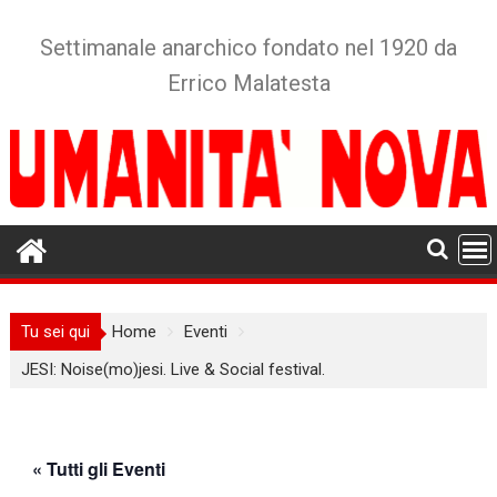
Skip
to
Settimanale anarchico fondato nel 1920 da
content
Errico Malatesta
Tu sei qui
Home
Eventi
JESI: Noise(mo)jesi. Live & Social festival.
« Tutti gli Eventi