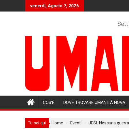
Skip
venerdì, Agosto 7, 2026
to
content
Sett
COS’È
DOVE TROVARE UMANITÀ NOVA
Tu sei qui
Home
Eventi
JESI: Nessuna guerra