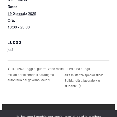
Data:
19 Gennaio 2025
Ora:
18:00 - 23:00
LUOGO
jesi
LIVORNO: Tagli
TORINO: Leggi di guerra, zone rosse,
militari per le strade Il paradigma
all’assistenza specialistica:
autoritario del governo Meloni
Solidarietà a lavoratorx e
studentx!
Utilizziamo i cookie per assicurarci di darti la migliore