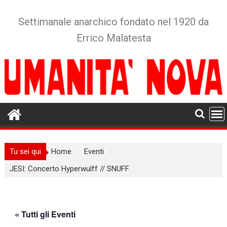
Skip
to
Settimanale anarchico fondato nel 1920 da
content
Errico Malatesta
Tu sei qui
Home
Eventi
JESI: Concerto Hyperwulff // SNUFF
« Tutti gli Eventi