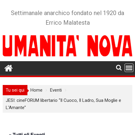
Skip
to
Settimanale anarchico fondato nel 1920 da
content
Errico Malatesta
Tu sei qui
Home
Eventi
JESI: cineFORUM libertario “Il Cuoco, Il Ladro, Sua Moglie e
L’Amante”
« Tutti gli Eventi