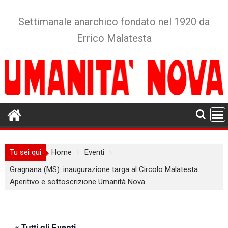
Skip
to
Settimanale anarchico fondato nel 1920 da
content
Errico Malatesta
Tu sei qui
Home
Eventi
Gragnana (MS): inaugurazione targa al Circolo Malatesta.
Aperitivo e sottoscrizione Umanità Nova
« Tutti gli Eventi