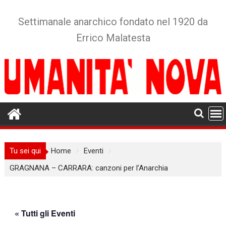
Skip
to
Settimanale anarchico fondato nel 1920 da
content
Errico Malatesta
Tu sei qui
Home
Eventi
GRAGNANA – CARRARA: canzoni per l’Anarchia
« Tutti gli Eventi